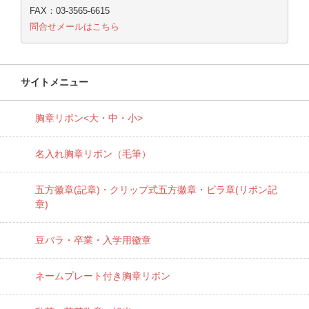
FAX：03-3565-6615
問合せメールはこちら
サイトメニュー
胸章リボン<大・中・小>
名入れ胸章リボン（毛筆）
五方徽章(記章)・
クリップ式五方徽章・ビラ章(リボン記
章)
豆バラ・卒業・入学用徽章
ネームプレート付き胸章リボン