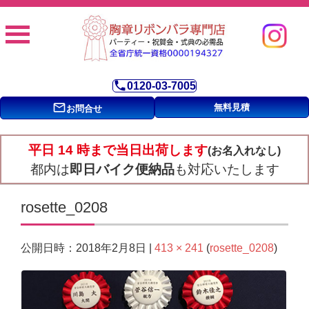
phone
0120-03-7005
mail_outline
無料見積
お問合せ
平日 14 時まで当日出荷します
(お名入れなし)
都内は
即日バイク便納品
も対応いたします
rosette_0208
2018年2月8日
413 × 241
rosette_0208
公開日時：
|
(
)