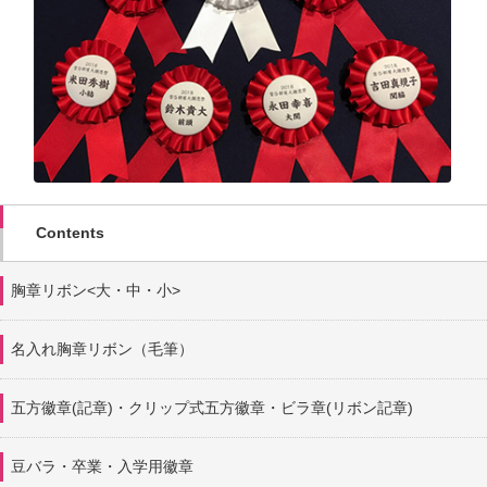
Contents
胸章リボン<大・中・小>
名入れ胸章リボン（毛筆）
五方徽章(記章)・
クリップ式五方徽章・ビラ章(リボン記章)
豆バラ・卒業・入学用徽章