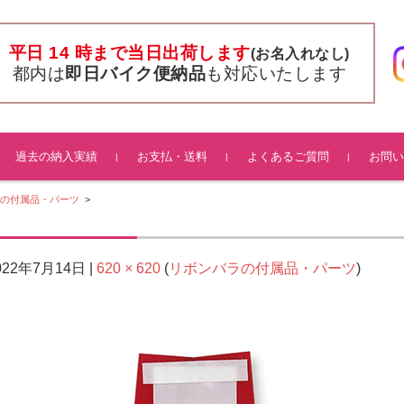
平日 14 時まで当日出荷します
(お名入れなし)
都内は
即日バイク便納品
も対応いたします
過去の納入実績
お支払・送料
よくあるご質問
お問い
の付属品・パーツ
>
022年7月14日
620 × 620
リボンバラの付属品・パーツ
|
(
)