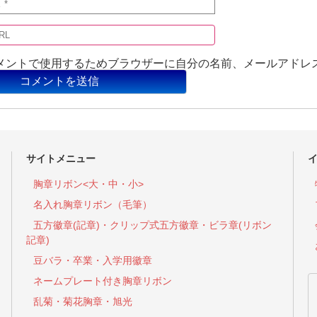
メントで使用するためブラウザーに自分の名前、メールアドレ
サイトメニュー
胸章リボン<大・中・小>
名入れ胸章リボン（毛筆）
五方徽章(記章)・
クリップ式五方徽章・ビラ章(リボン
記章)
豆バラ・卒業・入学用徽章
ネームプレート付き胸章リボン
乱菊・菊花胸章・旭光