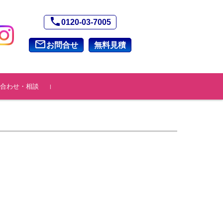
phone
0120-03-7005
mail_outline
お問合せ
無料見積
合わせ・相談