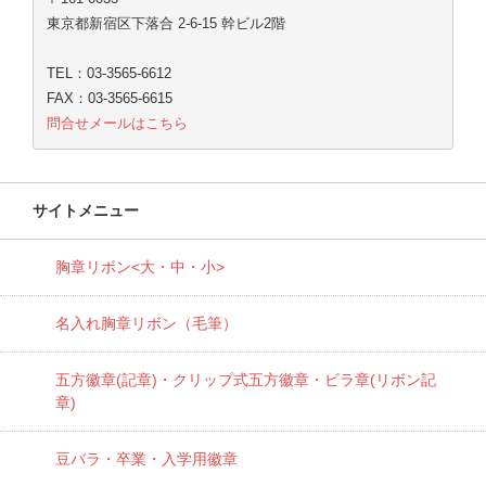
東京都新宿区下落合 2-6-15 幹ビル2階
TEL：03-3565-6612
FAX：03-3565-6615
問合せメールはこちら
サイトメニュー
胸章リボン<大・中・小>
名入れ胸章リボン（毛筆）
五方徽章(記章)・
クリップ式五方徽章・ビラ章(リボン記
章)
豆バラ・卒業・入学用徽章