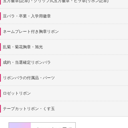
五方徽章(記章)・
クリップ式五方徽章・ビラ章(リボン記章)
豆バラ・卒業・入学用徽章
ネームプレート付き胸章リボン
乱菊・菊花胸章・旭光
成約・当選確定リボンバラ
リボンバラの付属品・パーツ
ロゼットリボン
テープカットリボン・くす玉