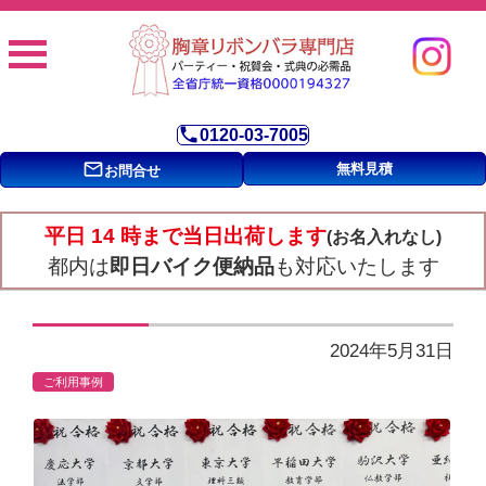
phone
0120-03-7005
mail_outline
無料見積
お問合せ
平日 14 時まで当日出荷します
(お名入れなし)
都内は
即日バイク便納品
も対応いたします
2024年5月31日
ご利用事例