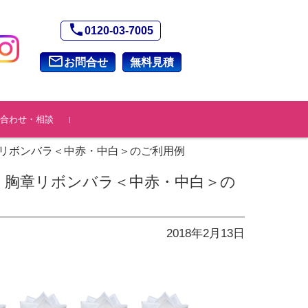
phone
0120-03-7005
mail_outline
お問合せ
無料見積
合わせ・相談
リボンバラ＜中赤・中白＞のご利用例
く胸章リボンバラ＜中赤・中白＞の
2018年2月13日