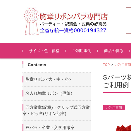
コンテンツに移動
サイズ・色・価格
ご利用事例
商品の特徴
Contents
TOP
>
ご利用事例
Sパーツ
胸章リボン<大・中・小>
ご利用例
名入れ胸章リボン（毛筆）
五方徽章(記章)・
クリップ式五方徽
ご利用事例
章・ビラ章(リボン記章)
豆バラ・卒業・入学用徽章