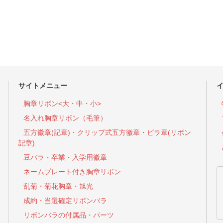
サイトメニュー
胸章リボン<大・中・小>
名入れ胸章リボン（毛筆）
五方徽章(記章)・
クリップ式五方徽章・ビラ章(リボン
記章)
豆バラ・卒業・入学用徽章
ネームプレート付き胸章リボン
乱菊・菊花胸章・旭光
成約・当選確定リボンバラ
リボンバラの付属品・パーツ