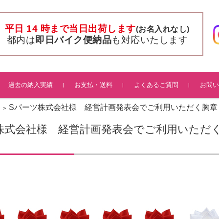
平日 14 時まで当日出荷します
(お名入れなし)
都内は
即日バイク便納品
も対応いたします
過去の納入実績
お支払・送料
よくあるご質問
お問い
Sパーツ株式会社様 経営計画発表会でご利用いただく胸章
>
株式会社様 経営計画発表会でご利用いただ