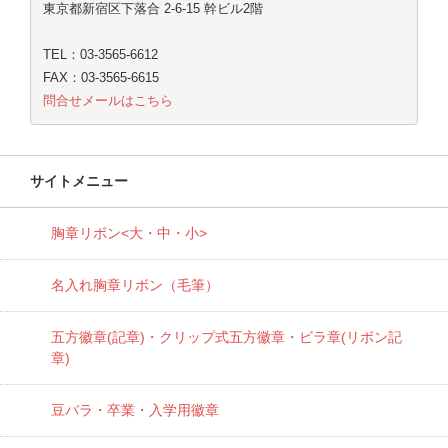
東京都新宿区下落合 2-6-15 幹ビル2階
TEL：03-3565-6612
FAX：03-3565-6615
問合せメールはこちら
サイトメニュー
胸章リボン<大・中・小>
名入れ胸章リボン（毛筆）
五方徽章(記章)・
クリップ式五方徽章・ビラ章(リボン記
章)
豆バラ・卒業・入学用徽章