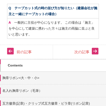
Q テープカット式の時の並び方が知りたい（建築会社が施
主と一緒にテープカットの場合）
A
一般的に主役が中心になります。 この場合は「施主」
を中心にして建築に携わった方々は施主の両脇に並ぶと良
いと思います。
前の記事
次の記事
Contents
胸章リボン<大・中・小>
名入れ胸章リボン（毛筆）
五方徽章(記章)・
クリップ式五方徽章・ビラ章(リボン記章)