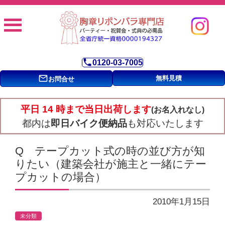
phone
0120-03-7005
mail_outline
無料見積
お問合せ
平日 14 時まで当日出荷します
(お名入れなし)
都内は
即日バイク便納品
も対応いたします
Q テープカット式の時の並び方が知
りたい（建築会社が施主と一緒にテー
プカットの場合）
2010年1月15日
未分類