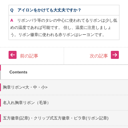
Q アイロンをかけても大丈夫ですか？
A
リボンバラ等のタレの中心に使われてるリボンは少し低
めの温度であれば可能です。 但し、温度に注意しましょ
う。リボン徽章に使われる赤リボンはレーヨンです。
前の記事
次の記事
Contents
胸章リボン<大・中・小>
名入れ胸章リボン（毛筆）
五方徽章(記章)・
クリップ式五方徽章・ビラ章(リボン記章)