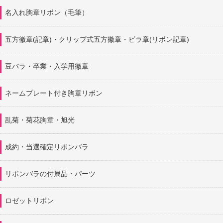
名入れ胸章リボン（毛筆）
五方徽章(記章)・
クリップ式五方徽章・ビラ章(リボン記章)
豆バラ・卒業・入学用徽章
ネームプレート付き胸章リボン
乱菊・菊花胸章・旭光
成約・当選確定リボンバラ
リボンバラの付属品・パーツ
ロゼットリボン