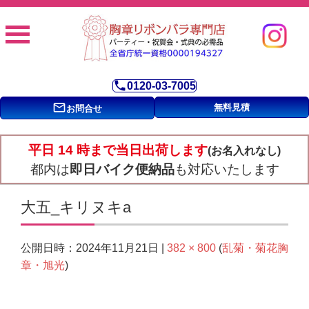
phone
0120-03-7005
mail_outline
無料見積
お問合せ
平日 14 時まで当日出荷します
(お名入れなし)
都内は
即日バイク便納品
も対応いたします
大五_キリヌキa
2024年11月21日
382 × 800
乱菊・菊花胸
公開日時：
|
(
章・旭光
)