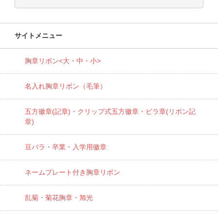
サイトメニュー
胸章リボン<大・中・小>
名入れ胸章リボン（毛筆）
五方徽章(記章)・
クリップ式五方徽章・ビラ章(リボン記
章)
豆バラ・卒業・入学用徽章
ネームプレート付き胸章リボン
乱菊・菊花胸章・旭光