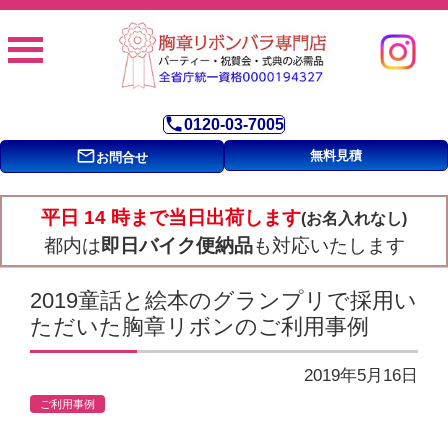
phone
0120-03-7005
mail_outline
無料見積
お問合せ
平日 14 時まで当日出荷します
(お名入れなし)
都内は
即日バイク便納品
も対応いたします
2019童話と絵本のグランプリで採用い
ただいた胸章リボンのご利用事例
2019年5月16日
ご利用事例