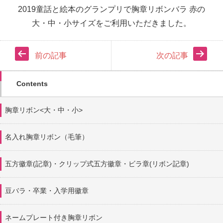
2019童話と絵本のグランプリで胸章リボンバラ 赤の
大・中・小サイズをご
利用いただきました。
前の記事
次の記事
Contents
胸章リボン<大・中・小>
名入れ胸章リボン（毛筆）
五方徽章(記章)・
クリップ式五方徽章・ビラ章(リボン記章)
豆バラ・卒業・入学用徽章
ネームプレート付き胸章リボン