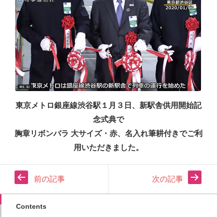
東京メトロ銀座線渋谷駅１月３日、
新駅舎供用開始記
念式典
で
胸章リボンバラ 大サイズ・赤、
名入れ筆耕付きでご利
用いただきました。
前の記事
次の記事
Contents