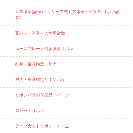
五方徽章(記章)・
クリップ式五方徽章・ビラ章(リボン記
章)
豆バラ・卒業・入学用徽章
ネームプレート付き胸章リボン
乱菊・菊花胸章・旭光
成約・当選確定リボンバラ
リボンバラの付属品・パーツ
ロゼットリボン
テープカットリボン・くす玉