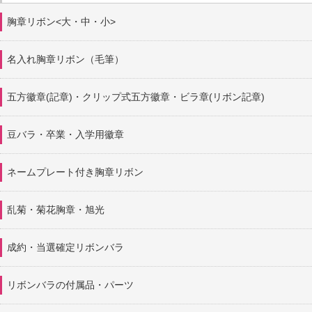
胸章リボン<大・中・小>
名入れ胸章リボン（毛筆）
五方徽章(記章)・
クリップ式五方徽章・ビラ章(リボン記章)
豆バラ・卒業・入学用徽章
ネームプレート付き胸章リボン
乱菊・菊花胸章・旭光
成約・当選確定リボンバラ
リボンバラの付属品・パーツ