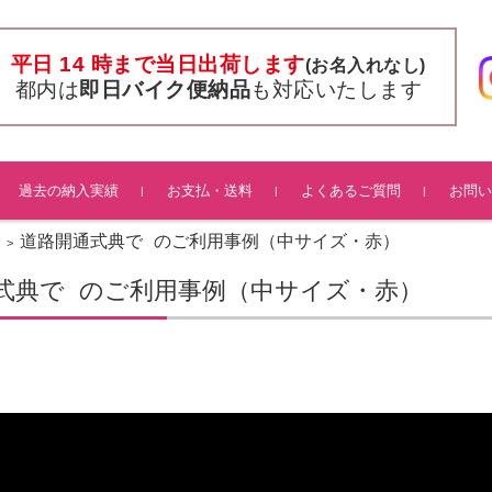
平日 14 時まで当日出荷します
(お名入れなし)
都内は
即日バイク便納品
も対応いたします
過去の納入実績
お支払・送料
よくあるご質問
お問い
道路開通式典で のご利用事例（中サイズ・赤）
>
式典で のご利用事例（中サイズ・赤）