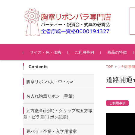
コンテンツに移動
サイズ・色・価格
ご利用事例
商品の特徴
Contents
TOP
>
ご利用事例
道路開通
胸章リボン<大・中・小>
名入れ胸章リボン（毛筆）
ご利用事例
五方徽章(記章)・
クリップ式五方徽
章・ビラ章(リボン記章)
豆バラ・卒業・入学用徽章