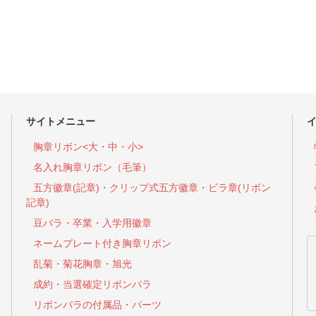
サイトメニュー
胸章リボン<大・中・小>
名入れ胸章リボン（毛筆）
五方徽章(記章)・
クリップ式五方徽章・ビラ章(リボン
記章)
豆バラ・卒業・入学用徽章
ネームプレート付き胸章リボン
乱菊・菊花胸章・旭光
成約・当選確定リボンバラ
リボンバラの付属品・パーツ