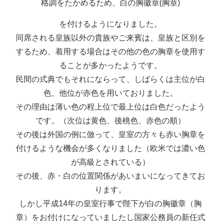
格調をたかめるため、白の胸徽章(胸章)
を付けるようになりました。
同席される皇族以外の貴族やご来賓は、皇族と区別を
するため、着用する場合はその他の色の胸章を使用す
ることが多かったようです。
民間の式典でもそれにならって、しばらくは主位が白
色、他位が赤色を用いておりました。
その理由は薄い色の程上位で最上位は白色だったよう
です。（次位は黄色、後桃色、赤色の順）
その後は外国の例に倣って、皇室の方々も赤い胸章を
付けるような機会が多くなりました（欧米では濃い色
が高級とされている）
その後、赤・白の位置関係があいまいになってきてお
ります。
しかし平成14年の皇室行事で陛下が白の胸徽章（胸
章）をお付けになっていましたし国家公務員の新任式