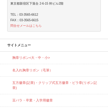
東京都新宿区下落合 2-6-15 幹ビル2階
TEL：03-3565-6612
FAX：03-3565-6615
問合せメールはこちら
サイトメニュー
胸章リボン<大・中・小>
名入れ胸章リボン（毛筆）
五方徽章(記章)・
クリップ式五方徽章・ビラ章(リボン記
章)
豆バラ・卒業・入学用徽章