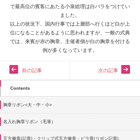
で最高位の賓客にあたる小泉総理は白バラをつけてい
ました。
以上の状況下、国内行事では上層部へ行くほど白が上
位になることがあるように思われますが、一般の式典
では、来賓が赤の胸章、主催者側が白の胸章を付ける
例が多くなっています。
前の記事
次の記事
Contents
胸章リボン<大・中・小>
名入れ胸章リボン（毛筆）
五方徽章(記章)・
クリップ式五方徽章・ビラ章(リボン記章)