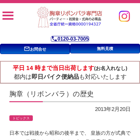
phone
0120-03-7005
mail_outline
無料見積
お問合せ
平日 14 時まで当日出荷します
(お名入れなし)
都内は
即日バイク便納品
も対応いたします
胸章（リボンバラ）の歴史
2013年2月20日
トピックス
日本では戦後から昭和の後半まで、 皇族の方が式典で