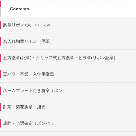
Contents
胸章リボン<大・中・小>
名入れ胸章リボン（毛筆）
五方徽章(記章)・
クリップ式五方徽章・ビラ章(リボン記章)
豆バラ・卒業・入学用徽章
ネームプレート付き胸章リボン
乱菊・菊花胸章・旭光
成約・当選確定リボンバラ