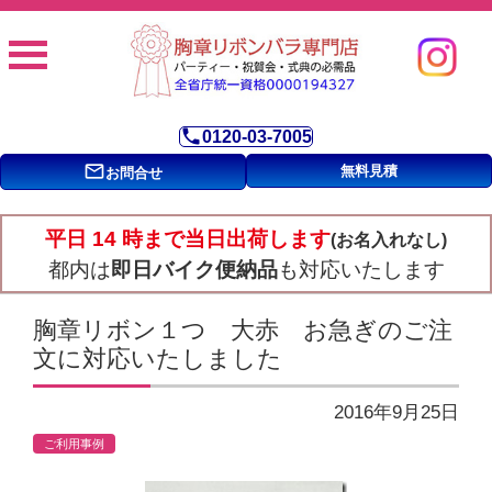
phone
0120-03-7005
mail_outline
無料見積
お問合せ
平日 14 時まで当日出荷します
(お名入れなし)
都内は
即日バイク便納品
も対応いたします
胸章リボン１つ 大赤 お急ぎのご注
文に対応いたしました
2016年9月25日
ご利用事例