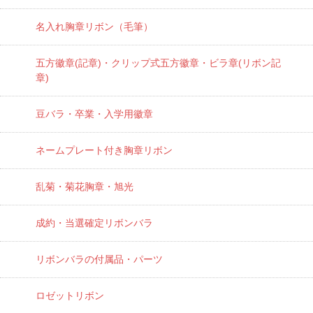
名入れ胸章リボン（毛筆）
五方徽章(記章)・
クリップ式五方徽章・ビラ章(リボン記
章)
豆バラ・卒業・入学用徽章
ネームプレート付き胸章リボン
乱菊・菊花胸章・旭光
成約・当選確定リボンバラ
リボンバラの付属品・パーツ
ロゼットリボン