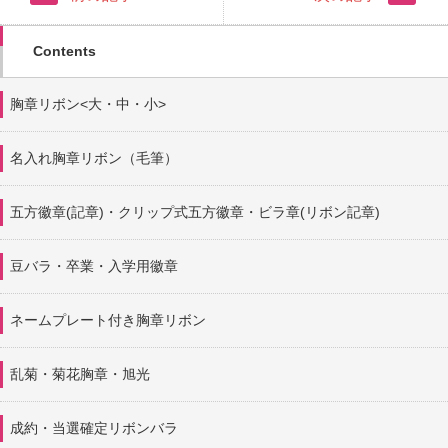
Contents
胸章リボン<大・中・小>
名入れ胸章リボン（毛筆）
五方徽章(記章)・
クリップ式五方徽章・ビラ章(リボン記章)
豆バラ・卒業・入学用徽章
ネームプレート付き胸章リボン
乱菊・菊花胸章・旭光
成約・当選確定リボンバラ