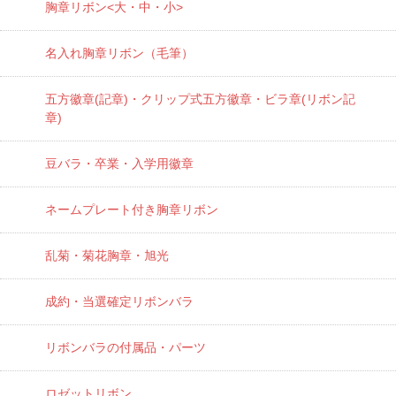
胸章リボン<大・中・小>
名入れ胸章リボン（毛筆）
五方徽章(記章)・
クリップ式五方徽章・ビラ章(リボン記
章)
豆バラ・卒業・入学用徽章
ネームプレート付き胸章リボン
乱菊・菊花胸章・旭光
成約・当選確定リボンバラ
リボンバラの付属品・パーツ
ロゼットリボン