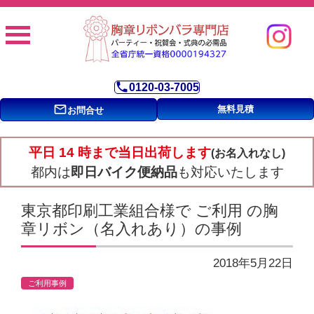
phone
0120-03-7005
mail_outline
無料見積
お問合せ
平日 14 時まで当日出荷します
(お名入れなし)
都内は
即日バイク便納品
も対応いたします
東京都印刷工業組合様で ご利用 の胸
章リボン（名入れあり）の事例
2018年5月22日
ご利用事例