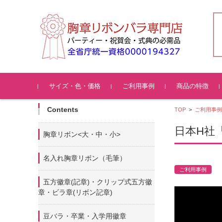
コンテンツに移動
サイズ・色・価格
ご利用事例
商品の特徴
Contents
TOP
>
ご利用事例
日本H社
胸章リボン<大・中・小>
名入れ胸章リボン（毛筆）
ご利用事例
五方徽章(記章)・
クリップ式五方徽
章・ビラ章(リボン記章)
豆バラ・卒業・入学用徽章