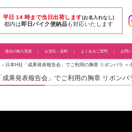
平日 14 時まで当日出荷します
(お名入れなし)
都内は
即日バイク便納品
も対応いたします
過去の納入実績
お支払・送料
よくあるご質問
お問い
日本H社「成果発表報告会」でご利用の胸章 リボンバラ ＜
>
「成果発表報告会」でご利用の胸章 リボンバ