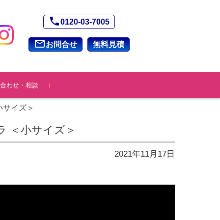
phone
0120-03-7005
mail_outline
お問合せ
無料見積
合わせ・相談
小サイズ＞
ラ ＜小サイズ＞
2021年11月17日