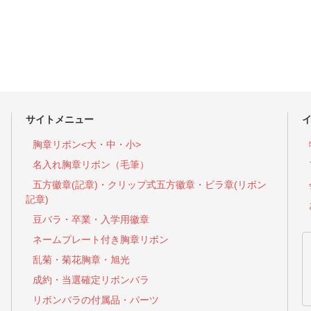
サイトメニュー
胸章リボン<大・中・小>
名入れ胸章リボン（毛筆）
五方徽章(記章)・
クリップ式五方徽章・ビラ章(リボン
記章)
豆バラ・卒業・入学用徽章
ネームプレート付き胸章リボン
乱菊・菊花胸章・旭光
成約・当選確定リボンバラ
リボンバラの付属品・パーツ