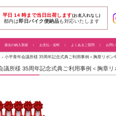
平日 14 時まで当日出荷します
(お名入れなし)
都内は
即日バイク便納品
も対応いたします
過去の納入実績
お支払・送料
よくあるご質問
お問い
小平青年会議所様 35周年記念式典ご利用事例＜胸章リボン
>
会議所様 35周年記念式典ご利用事例＜胸章