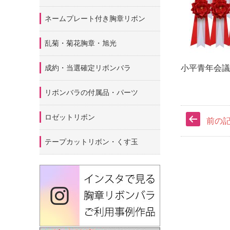
ネームプレート付き胸章リボン
乱菊・菊花胸章・旭光
小平青年会議
成約・当選確定リボンバラ
リボンバラの付属品・パーツ
ロゼットリボン
前の
テープカットリボン・くす玉