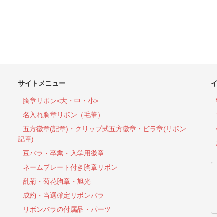
サイトメニュー
胸章リボン<大・中・小>
名入れ胸章リボン（毛筆）
五方徽章(記章)・
クリップ式五方徽章・ビラ章(リボン
記章)
豆バラ・卒業・入学用徽章
ネームプレート付き胸章リボン
乱菊・菊花胸章・旭光
成約・当選確定リボンバラ
リボンバラの付属品・パーツ