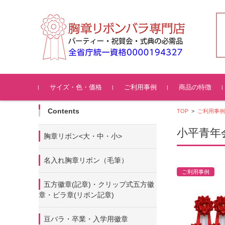
コンテンツに移動
サイズ・色・価格
ご利用事例
商品の特徴
Contents
TOP
>
ご利用事例
小平青年
胸章リボン<大・中・小>
名入れ胸章リボン（毛筆）
ご利用事例
五方徽章(記章)・
クリップ式五方徽
章・ビラ章(リボン記章)
豆バラ・卒業・入学用徽章