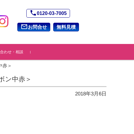
phone
0120-03-7005
mail_outline
お問合せ
無料見積
合わせ・相談
中赤＞
リボン中赤＞
2018年3月6日