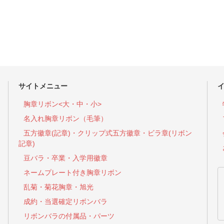
サイトメニュー
胸章リボン<大・中・小>
名入れ胸章リボン（毛筆）
五方徽章(記章)・
クリップ式五方徽章・ビラ章(リボン
記章)
豆バラ・卒業・入学用徽章
ネームプレート付き胸章リボン
乱菊・菊花胸章・旭光
成約・当選確定リボンバラ
リボンバラの付属品・パーツ