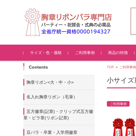
コンテンツに移動
サイズ・色・価格
ご利用事例
商品の特徴
Contents
TOP
>
ご利用事例
小サイズ
胸章リボン<大・中・小>
名入れ胸章リボン（毛筆）
ご利用事例
五方徽章(記章)・
クリップ式五方徽
章・ビラ章(リボン記章)
豆バラ・卒業・入学用徽章