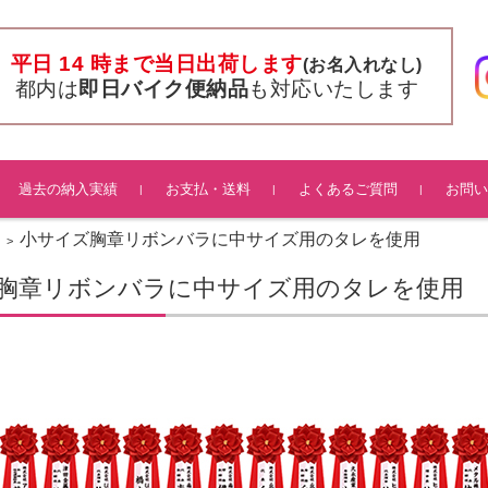
平日 14 時まで当日出荷します
(お名入れなし)
都内は
即日バイク便納品
も対応いたします
過去の納入実績
お支払・送料
よくあるご質問
お問い
小サイズ胸章リボンバラに中サイズ用のタレを使用
>
胸章リボンバラに中サイズ用のタレを使用