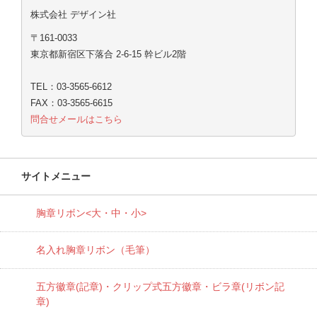
株式会社 デザイン社
〒161-0033
東京都新宿区下落合 2-6-15 幹ビル2階
TEL：03-3565-6612
FAX：03-3565-6615
問合せメールはこちら
サイトメニュー
胸章リボン<大・中・小>
名入れ胸章リボン（毛筆）
五方徽章(記章)・
クリップ式五方徽章・ビラ章(リボン記
章)