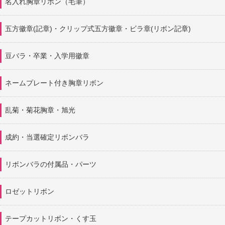
名入れ胸章リボン（毛筆）
五方徽章(記章)・
クリップ式五方徽章・ビラ章(リボン記章)
豆バラ・卒業・入学用徽章
ネームプレート付き胸章リボン
乱菊・菊花胸章・旭光
成約・当選確定リボンバラ
リボンバラの付属品・パーツ
ロゼットリボン
テープカットリボン・くす玉