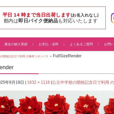
平日 14 時まで当日出荷します
(お名入れなし)
都内は
即日バイク便納品
も対応いたします
過去の納入実績
お支払・送料
よくあるご質問
お問い
FullSizeRender
の開校記念日で利用 の胸章リボンバラ
>
ender
025年9月19日
1632 × 1116
公立中学校の開校記念日で利用 
|
(