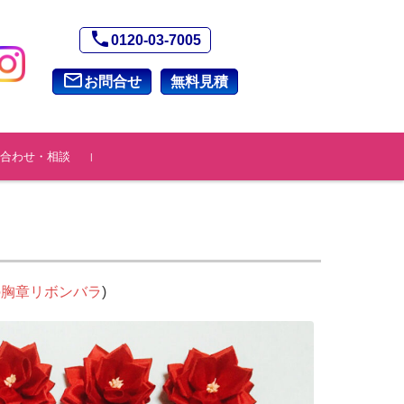
phone
0120-03-7005
mail_outline
お問合せ
無料見積
合わせ・相談
の胸章リボンバラ
)