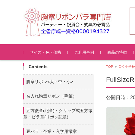
コンテンツに移動
サイズ・色・価格
ご利用事例
商品の特徴
Contents
TOP
>
公立中学校
FullSizeR
胸章リボン<大・中・小>
名入れ胸章リボン（毛筆）
2
公開日時：
五方徽章(記章)・
クリップ式五方徽
章・ビラ章(リボン記章)
豆バラ・卒業・入学用徽章