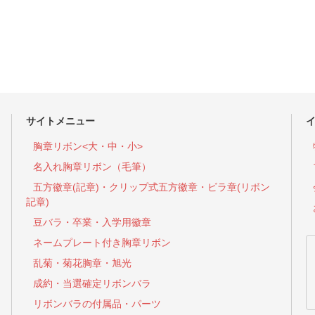
サイトメニュー
胸章リボン<大・中・小>
名入れ胸章リボン（毛筆）
五方徽章(記章)・
クリップ式五方徽章・ビラ章(リボン
記章)
豆バラ・卒業・入学用徽章
ネームプレート付き胸章リボン
乱菊・菊花胸章・旭光
成約・当選確定リボンバラ
リボンバラの付属品・パーツ