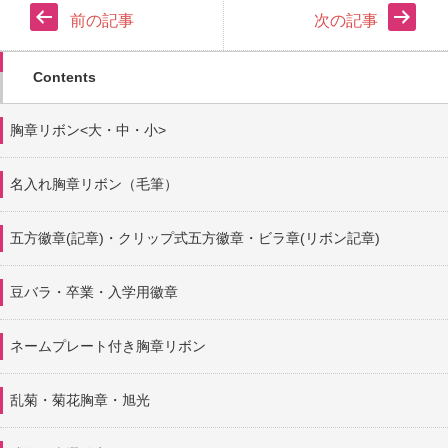
前の記事
次の記事
Contents
胸章リボン<大・中・小>
名入れ胸章リボン（毛筆）
五方徽章(記章)・
クリップ式五方徽章・ビラ章(リボン記章)
豆バラ・卒業・入学用徽章
ネームプレート付き胸章リボン
乱菊・菊花胸章・旭光