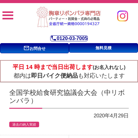
phone
0120-03-7005
mail_outline
無料見積
お問合せ
平日 14 時まで当日出荷します
(お名入れなし)
都内は
即日バイク便納品
も対応いたします
全国学校給食研究協議会大会（中リボ
ンバラ）
2020年4月29日
過去の納入実績