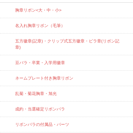
胸章リボン<大・中・小>
名入れ胸章リボン（毛筆）
五方徽章(記章)・
クリップ式五方徽章・ビラ章(リボン記
章)
豆バラ・卒業・入学用徽章
ネームプレート付き胸章リボン
乱菊・菊花胸章・旭光
成約・当選確定リボンバラ
リボンバラの付属品・パーツ