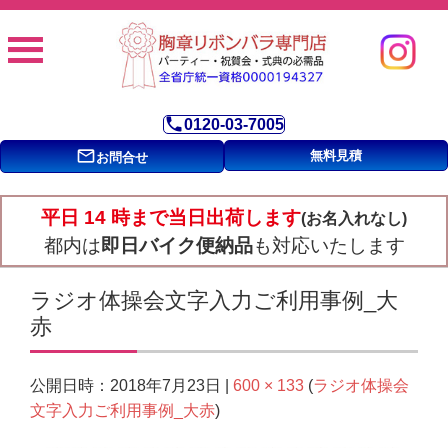
phone
0120-03-7005
mail_outline
無料見積
お問合せ
平日 14 時まで当日出荷します
(お名入れなし)
都内は
即日バイク便納品
も対応いたします
ラジオ体操会文字入力ご利用事例_大
赤
2018年7月23日
600 × 133
ラジオ体操会
公開日時：
|
(
文字入力ご利用事例_大赤
)