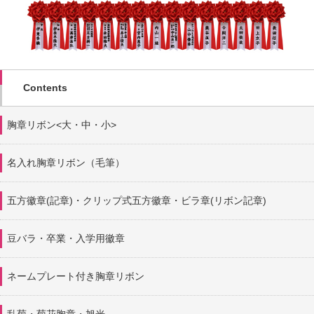
Contents
胸章リボン<大・中・小>
名入れ胸章リボン（毛筆）
五方徽章(記章)・
クリップ式五方徽章・ビラ章(リボン記章)
豆バラ・卒業・入学用徽章
ネームプレート付き胸章リボン