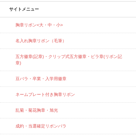
サイトメニュー
胸章リボン<大・中・小>
名入れ胸章リボン（毛筆）
五方徽章(記章)・
クリップ式五方徽章・ビラ章(リボン記
章)
豆バラ・卒業・入学用徽章
ネームプレート付き胸章リボン
乱菊・菊花胸章・旭光
成約・当選確定リボンバラ