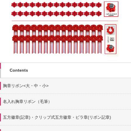
Contents
胸章リボン<大・中・小>
名入れ胸章リボン（毛筆）
五方徽章(記章)・
クリップ式五方徽章・ビラ章(リボン記章)