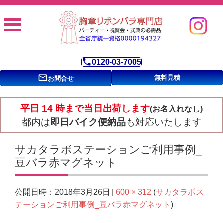
phone
0120-03-7005
mail_outline
無料見積
お問合せ
平日 14 時まで当日出荷します
(お名入れなし)
都内は
即日バイク便納品
も対応いたします
サカタラボステーションご利用事例_
豆バラ赤マグネット
2018年3月26日
600 × 312
サカタラボス
公開日時：
|
(
テーションご利用事例_豆バラ赤マグネット
)