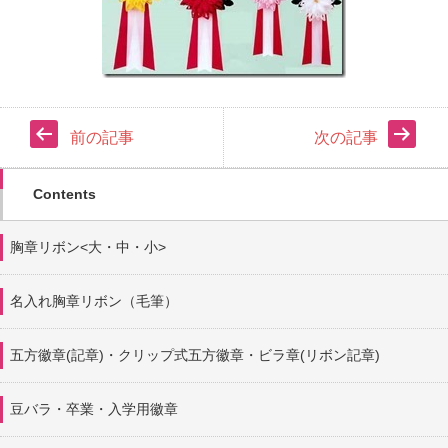
前の記事
次の記事
Contents
胸章リボン<大・中・小>
名入れ胸章リボン（毛筆）
五方徽章(記章)・
クリップ式五方徽章・ビラ章(リボン記章)
豆バラ・卒業・入学用徽章