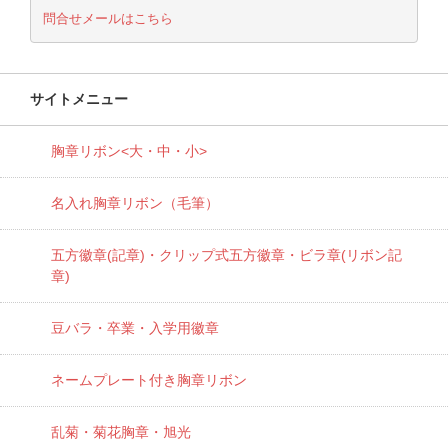
問合せメールはこちら
サイトメニュー
胸章リボン<大・中・小>
名入れ胸章リボン（毛筆）
五方徽章(記章)・
クリップ式五方徽章・ビラ章(リボン記
章)
豆バラ・卒業・入学用徽章
ネームプレート付き胸章リボン
乱菊・菊花胸章・旭光