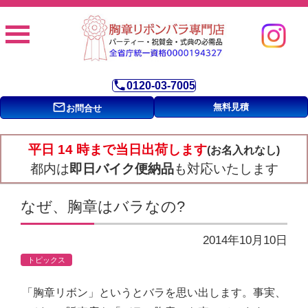
phone
0120-03-7005
mail_outline
無料見積
お問合せ
平日 14 時まで当日出荷します
(お名入れなし)
都内は
即日バイク便納品
も対応いたします
なぜ、胸章はバラなの?
2014年10月10日
トピックス
「胸章リボン」というとバラを思い出します。事実、