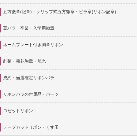
五方徽章(記章)・
クリップ式五方徽章・ビラ章(リボン記章)
豆バラ・卒業・入学用徽章
ネームプレート付き胸章リボン
乱菊・菊花胸章・旭光
成約・当選確定リボンバラ
リボンバラの付属品・パーツ
ロゼットリボン
テープカットリボン・くす玉