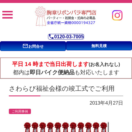
phone
0120-03-7005
mail_outline
無料見積
お問合せ
平日 14 時まで当日出荷します
(お名入れなし)
都内は
即日バイク便納品
も対応いたします
さわらび福祉会様の竣工式でご利用
2013年4月27日
ご利用事例