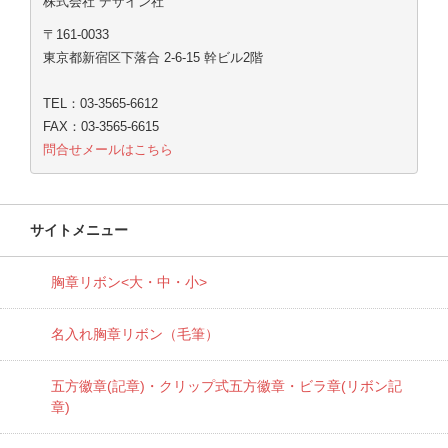
株式会社 デザイン社
〒161-0033
東京都新宿区下落合 2-6-15 幹ビル2階
TEL：03-3565-6612
FAX：03-3565-6615
問合せメールはこちら
サイトメニュー
胸章リボン<大・中・小>
名入れ胸章リボン（毛筆）
五方徽章(記章)・
クリップ式五方徽章・ビラ章(リボン記
章)