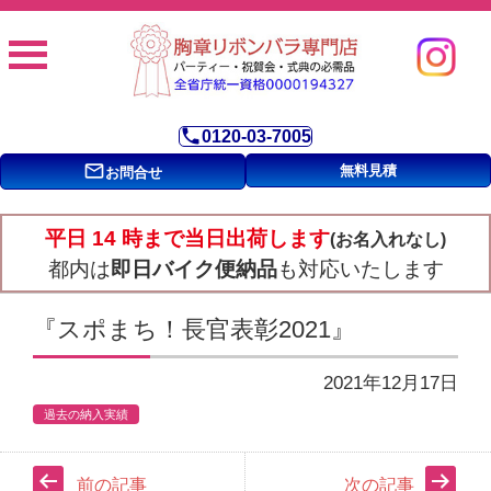
phone
0120-03-7005
mail_outline
無料見積
お問合せ
平日 14 時まで当日出荷します
(お名入れなし)
都内は
即日バイク便納品
も対応いたします
『スポまち！長官表彰2021』
2021年12月17日
過去の納入実績
前の記事
次の記事