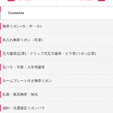
Contents
胸章リボン<大・中・小>
名入れ胸章リボン（毛筆）
五方徽章(記章)・
クリップ式五方徽章・ビラ章(リボン記章)
豆バラ・卒業・入学用徽章
ネームプレート付き胸章リボン
乱菊・菊花胸章・旭光
成約・当選確定リボンバラ