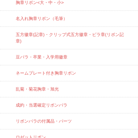
胸章リボン<大・中・小>
名入れ胸章リボン（毛筆）
五方徽章(記章)・
クリップ式五方徽章・ビラ章(リボン記
章)
豆バラ・卒業・入学用徽章
ネームプレート付き胸章リボン
乱菊・菊花胸章・旭光
成約・当選確定リボンバラ
リボンバラの付属品・パーツ
ロゼットリボン